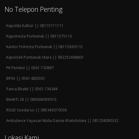
No Telepon Penting
Kapolda Kalbar || 08115711111
Kapolresta Pontianak || 0811575110
Kantor Polresta Pontianak || 08115630110
Kapolsek Pontianak Utara || 082252488801
PK Pemkot || 0561-730897
BPAS || 0561-883030
Panca Bhakti || 0561-736344
BHAKTI 28 || 089604099010
RSUD Soedarso || 085346370036
Ambulance Yayasan Mulia Damai Khatulistiwa || 081258080332
Lokasi Kami