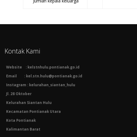
Jumlah kepala keluarga
Kontak Kami
Website : kelstnhulu.pontianak.go.id
Email : kel.stn.hulu@pontianak.go.id
Instagram : kelurahan_siantan_hulu
Jl. 28 Oktober
Kelurahan Siantan Hulu
Kecamatan Pontianak Utara
Kota Pontianak
Kalimantan Barat