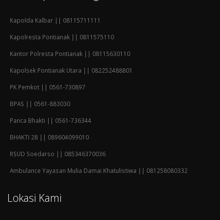
Kapolda Kalbar || 08115711111
Kapolresta Pontianak || 0811575110
Kantor Polresta Pontianak || 08115630110
Kapolsek Pontianak Utara || 082252488801
PK Pemkot || 0561-730897
BPAS || 0561-883030
Panca Bhakti || 0561-736344
BHAKTI 28 || 089604099010
RSUD Soedarso || 085346370036
Ambulance Yayasan Mulia Damai Khatulistiwa || 081258080332
Lokasi Kami