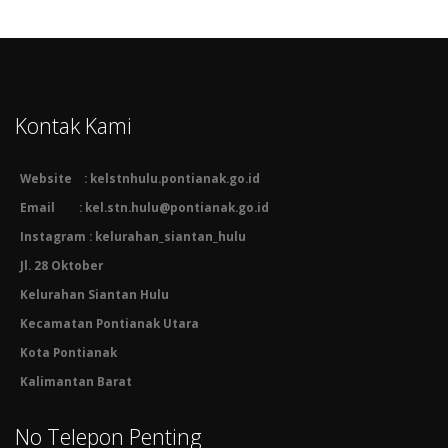
Kontak Kami
Website : kelstnhulu.pontianak.go.id
Email : kel.stn.hulu@pontianak.go.id
Instagram : kelurahan_siantan_hulu
Jl. 28 Oktober
Kelurahan Siantan Hulu
Kecamatan Pontianak Utara
Kota Pontianak
Kalimantan Barat
No Telepon Penting