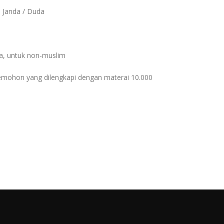
i Janda / Duda
ja, untuk non-muslim
emohon yang dilengkapi dengan materai 10.000