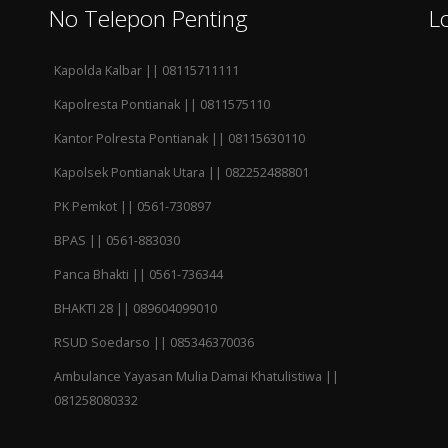
No Telepon Penting
L
Kapolda Kalbar || 08115711111
Kapolresta Pontianak || 0811575110
Kantor Polresta Pontianak || 08115630110
Kapolsek Pontianak Utara || 082252488801
PK Pemkot || 0561-730897
BPAS || 0561-883030
Panca Bhakti || 0561-736344
BHAKTI 28 || 089604099010
RSUD Soedarso || 085346370036
Ambulance Yayasan Mulia Damai Khatulistiwa ||
081258080332